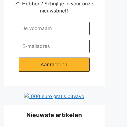
Z'! Hebben? Schrijf je in voor onze
nieuwsbrief!
Aanmelden
Nieuwste artikelen