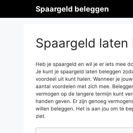
Ga
Spaargeld beleggen
naar
de
inhoud
Spaargeld laten
Heb je spaargeld en wil je er iets mee d
Je kunt je spaargeld laten beleggen zoda
voordeel uit kunt halen. Wanneer je jouw
aantal voordelen met zich mee. Beleggen 
vermogen op de langere termijn kunt verg
handen geven. Er zijn genoeg vermogens
willen beleggen. Het is aan jou om te bepa
ziet.