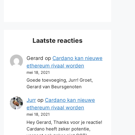
Laatste reacties
Gerard
op
Cardano kan nieuwe
ethereum rivaal worden
mei 18, 2021
Goede toevoeging, Jurr! Groet,
Gerard van Beursgenoten
Jurr
op
Cardano kan nieuwe
ethereum rivaal worden
mei 18, 2021
Hey Gerard, Thanks voor je reactie!
Cardano heeft zeker potentie,