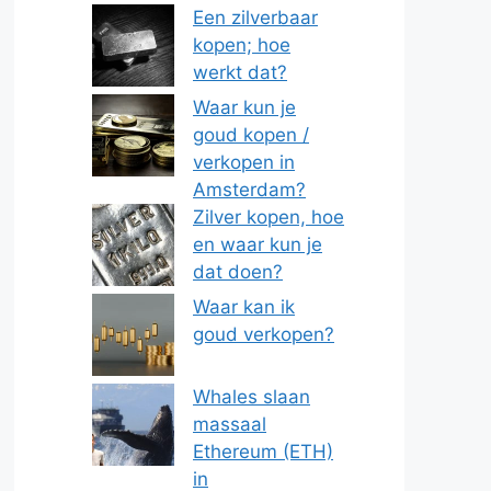
Een zilverbaar
kopen; hoe
werkt dat?
Waar kun je
goud kopen /
verkopen in
Amsterdam?
Zilver kopen, hoe
en waar kun je
dat doen?
Waar kan ik
goud verkopen?
Whales slaan
massaal
Ethereum (ETH)
in