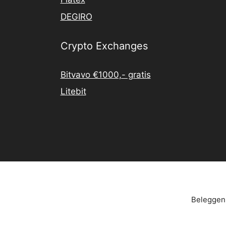
DEGIRO
Crypto Exchanges
Bitvavo €1000,- gratis
Litebit
Beleggen 