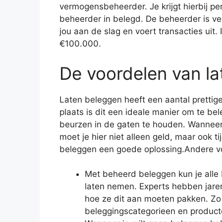
vermogensbeheerder. Je krijgt hierbij pe
beheerder in belegd. De beheerder is ve
jou aan de slag en voert transacties uit
€100.000.
De voordelen van l
Laten beleggen heeft een aantal prettige
plaats is dit een ideale manier om te be
beurzen in de gaten te houden. Wanneer
moet je hier niet alleen geld, maar ook ti
beleggen een goede oplossing.Andere vo
Met beheerd beleggen kun je alle 
laten nemen. Experts hebben jare
hoe ze dit aan moeten pakken. Zo 
beleggingscategorieen en producte