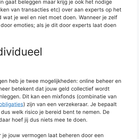
 in gaat beleggen maar krijg je ook het nodige
aken van transacties etc) over aan experts op het
 wat je wel en niet moet doen. Wanneer je zelf
 door emoties; als je dit door experts laat doen
.
dividueel
ggen heb je twee mogelijkheden: online beheer en
heer betekent dat jouw geld collectief wordt
 inleggen. Dit kan een mixfonds (combinatie van
obligaties
) zijn van een verzekeraar. Je bepaalt
 dus welk risico je bereid bent te nemen. De
aar hoef jij dus niets mee te doen.
 je jouw vermogen laat beheren door een