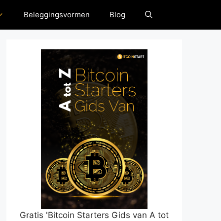
Beleggingsvormen
Blog
Gratis 'Bitcoin Starters Gids van A tot