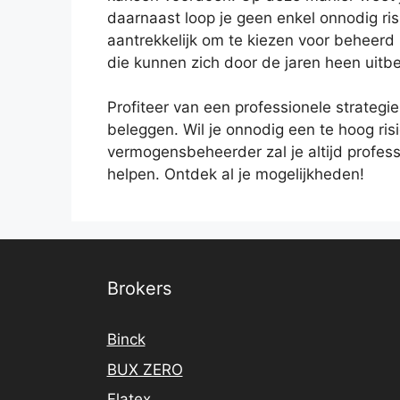
daarnaast loop je geen enkel onnodig ri
aantrekkelijk om te kiezen voor beheerd
die kunnen zich door de jaren heen uitb
Profiteer van een professionele strategi
beleggen. Wil je onnodig een te hoog r
vermogensbeheerder zal je altijd profes
helpen. Ontdek al je mogelijkheden!
Brokers
Binck
BUX ZERO
Flatex