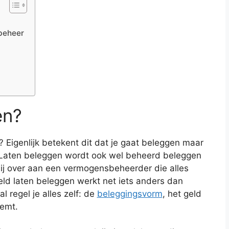
beheer
en?
? Eigenlijk betekent dit dat je gaat beleggen maar
. Laten beleggen wordt ook wel beheerd beleggen
bij over aan een vermogensbeheerder die alles
eld laten beleggen werkt net iets anders dan
l regel je alles zelf: de
beleggingsvorm
, het geld
eemt.