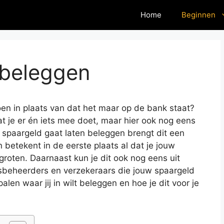
Home
Beginnen
 beleggen
oen in plaats van dat het maar op de bank staat?
t je er én iets mee doet, maar hier ook nog eens
 spaargeld gaat laten beleggen brengt dit een
betekent in de eerste plaats al dat je jouw
roten. Daarnaast kun je dit ook nog eens uit
beheerders en verzekeraars die jouw spaargeld
len waar jij in wilt beleggen en hoe je dit voor je