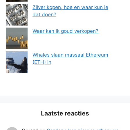
Zilver kopen, hoe en waar kun je
dat doen?
Waar kan ik goud verkopen?
Whales slaan massaal Ethereum
(ETH) in
Laatste reacties