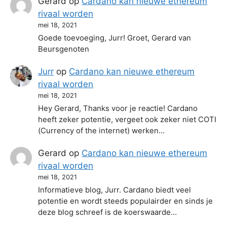
Gerard
op
Cardano kan nieuwe ethereum
rivaal worden
mei 18, 2021
Goede toevoeging, Jurr! Groet, Gerard van
Beursgenoten
Jurr
op
Cardano kan nieuwe ethereum
rivaal worden
mei 18, 2021
Hey Gerard, Thanks voor je reactie! Cardano
heeft zeker potentie, vergeet ook zeker niet COTI
(Currency of the internet) werken…
Gerard
op
Cardano kan nieuwe ethereum
rivaal worden
mei 18, 2021
Informatieve blog, Jurr. Cardano biedt veel
potentie en wordt steeds populairder en sinds je
deze blog schreef is de koerswaarde…