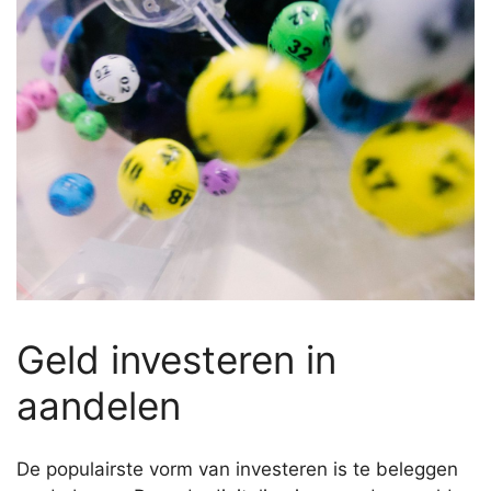
Geld investeren in
aandelen
De populairste vorm van investeren is te beleggen