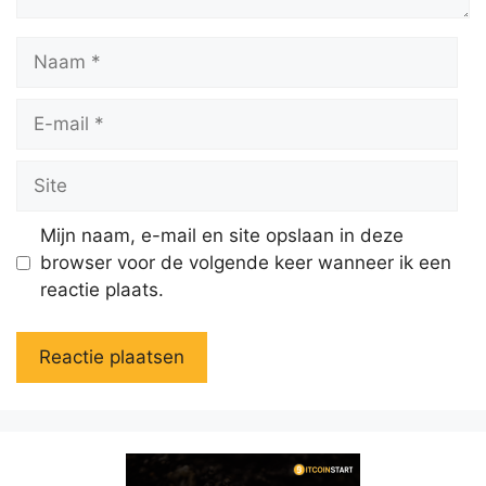
Naam
E-
mail
Site
Mijn naam, e-mail en site opslaan in deze
browser voor de volgende keer wanneer ik een
reactie plaats.