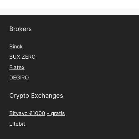
Brokers
Binck
BUX ZERO
Flatex
DEGIRO
Crypto Exchanges
Bitvavo €1000,- gratis
Litebit