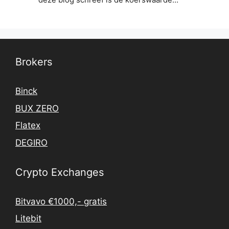
Brokers
Binck
BUX ZERO
Flatex
DEGIRO
Crypto Exchanges
Bitvavo €1000,- gratis
Litebit