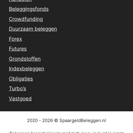
Beleggingsfonds
Crowdfunding
Duurzaam beleggen
Forex
Futures
Grondstoffen
Indexbeleggen
Obligaties
Turbo’s
Vastgoed
2020 - 2026 © SpaargeldBeleggen.nl